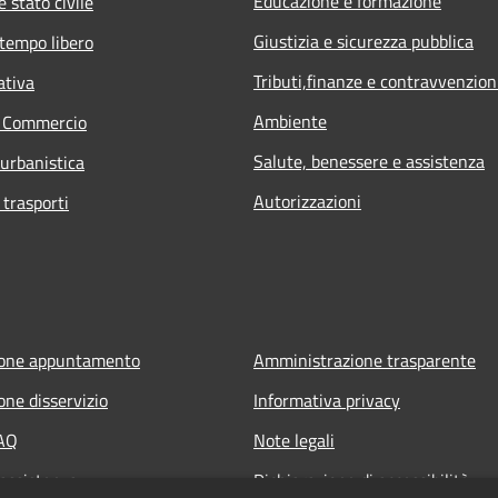
Educazione e formazione
 stato civile
Giustizia e sicurezza pubblica
 tempo libero
Tributi,finanze e contravvenzion
ativa
Ambiente
e Commercio
Salute, benessere e assistenza
 urbanistica
Autorizzazioni
 trasporti
ione appuntamento
Amministrazione trasparente
one disservizio
Informativa privacy
FAQ
Note legali
 assistenza
Dichiarazione di accessibilità