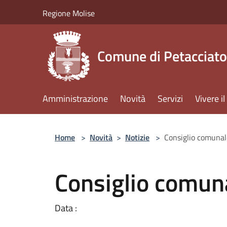
Salta al contenuto principale
Regione Molise
Comune di Petacciato
Amministrazione
Novità
Servizi
Vivere 
Home
>
Novità
>
Notizie
>
Consiglio comuna
Consiglio comun
Data :