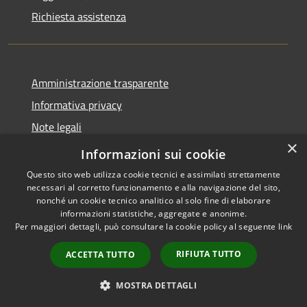
Richiesta assistenza
Amministrazione trasparente
Informativa privacy
Note legali
×
Dichiarazione di accessibilità
Informazioni sui cookie
Questo sito web utilizza cookie tecnici e assimilati strettamente
necessari al corretto funzionamento e alla navigazione del sito,
nonché un cookie tecnico analitico al solo fine di elaborare
informazioni statistiche, aggregate e anonime.
RSS
Copyright © 2026 • Comune di
Per maggiori dettagli, può consultare la cookie policy al seguente
link
Accessibilità
Petacciato • Powered by
Privacy
Municipium
Accesso
•
RIFIUTA TUTTO
ACCETTA TUTTO
Cookie
redazione
Mappa del sito
MOSTRA DETTAGLI